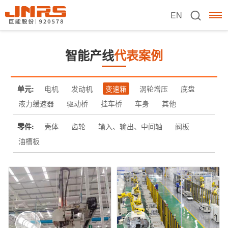
EN
智能产线
代表案例
单元:
电机
发动机
变速箱
涡轮增压
底盘
液力缓速器
驱动桥
挂车桥
车身
其他
零件:
壳体
齿轮
输入、输出、中间轴
阀板
油槽板